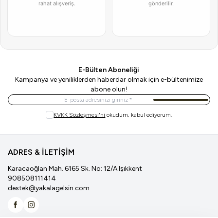
rahat alışveriş.
gönderilir.
E-Bülten Aboneliği
Kampanya ve yeniliklerden haberdar olmak için e-bültenimize
abone olun!
Kayıt Ol
KVKK Sözleşmesi'ni
okudum, kabul ediyorum.
ADRES & İLETİŞİM
Karacaoğlan Mah. 6165 Sk. No: 12/A Işıkkent
908508111414
destek@yakalagelsin.com
Facebook
İnstagram