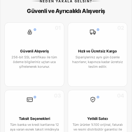
NEDEN YAKALA GELSIN?
Güvenli ve Ayrıcalıklı Alışveriş
01
02
Güvenli Alışveriş
Hızlı ve Ücretsiz Kargo
256-bit SSL sertifikası ile tüm
Siparişleriniz aynı gün özenle
ödeme bilgileriniz uçtan uca
hazırlanır, kapınıza kadar ücretsiz
şifrelenerek korunur.
teslim edilir.
03
04
Taksit Seçenekleri
Yetkili Satıcı
Tüm banka ve kredi kartlarına 12
Tüm ürünler %100 orijinal, faturalı
aya varan esnek taksit imkânıyla
ve resmi distribütör garantisi ile