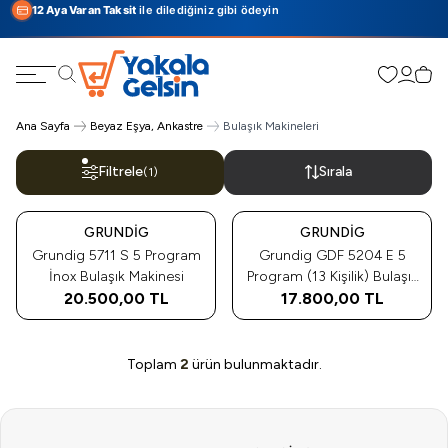
12 Aya Varan Taksit
ile dilediğiniz gibi ödeyin
Favorilerim
Hesabı
Sepe
Ara
Ana Sayfa
Beyaz Eşya, Ankastre
Bulaşık Makineleri
Filtrele
Sırala
(1)
Tükendi
Tükendi
GRUNDIG
GRUNDIG
Grundig 5711 S 5 Program
Grundig GDF 5204 E 5
İnox Bulaşık Makinesi
Program (13 Kişilik) Bulaşık
20.500,00
TL
17.800,00
Makinesi
TL
Toplam
2
ürün bulunmaktadır.