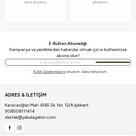
rahat alışveriş.
gönderilir.
E-Bülten Aboneliği
Kampanya ve yeniliklerden haberdar olmak için e-bültenimize
abone olun!
Kayıt Ol
KVKK Sözleşmesi'ni
okudum, kabul ediyorum.
ADRES & İLETİŞİM
Karacaoğlan Mah. 6165 Sk. No: 12/A Işıkkent
908508111414
destek@yakalagelsin.com
Facebook
İnstagram