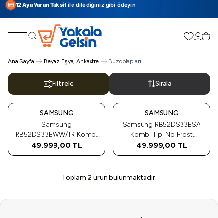
12 Aya Varan Taksit
ile dilediğiniz gibi ödeyin
Favorilerim
Hesabı
Sepe
Ara
Ana Sayfa
Beyaz Eşya, Ankastre
Buzdolapları
Filtrele
Sırala
SAMSUNG
SAMSUNG
Samsung
Samsung RB52DS33ESA
RB52DS33EWW/TR Kombi
Kombi Tipi No Frost
No Frost Buzdolabı
49.999,00
TL
49.999,00
Buzdolabı
TL
Toplam
2
ürün bulunmaktadır.