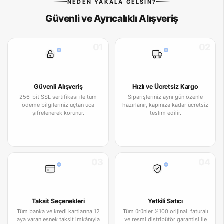
NEDEN YAKALA GELSIN?
Güvenli ve Ayrıcalıklı Alışveriş
01
02
Güvenli Alışveriş
Hızlı ve Ücretsiz Kargo
256-bit SSL sertifikası ile tüm
Siparişleriniz aynı gün özenle
ödeme bilgileriniz uçtan uca
hazırlanır, kapınıza kadar ücretsiz
şifrelenerek korunur.
teslim edilir.
03
04
Taksit Seçenekleri
Yetkili Satıcı
Tüm banka ve kredi kartlarına 12
Tüm ürünler %100 orijinal, faturalı
aya varan esnek taksit imkânıyla
ve resmi distribütör garantisi ile