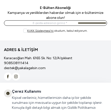
E-Bülten Aboneliği
Kampanya ve yeniliklerden haberdar olmak için e-bültenimize
abone olun!
Kayıt Ol
KVKK Sözleşmesi'ni
okudum, kabul ediyorum.
ADRES & İLETİŞİM
Karacaoğlan Mah. 6165 Sk. No: 12/A Işıkkent
908508111414
destek@yakalagelsin.com
Facebook
İnstagram
Yakalagelsin
Popüler Kategorilerimiz
Çerez Kullanımı
Önemli Bilgiler
Kişisel verileriniz, hizmetlerimizin daha iyi bir şekilde
sunulması için mevzuata uygun bir şekilde toplanıp işlenir.
Konuyla ilgili detaylı bilgi almak için Gizlilik Politikamızı