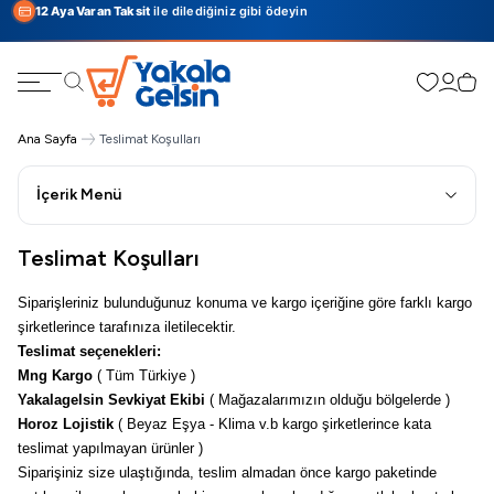
12 Aya Varan Taksit
ile dilediğiniz gibi ödeyin
Favorilerim
Hesabı
Sepe
Ara
Ana Sayfa
Teslimat Koşulları
İçerik Menü
Teslimat Koşulları
Siparişleriniz bulunduğunuz konuma ve kargo içeriğine göre farklı kargo
şirketlerince tarafınıza iletilecektir.
Teslimat seçenekleri:
Mng Kargo
( Tüm Türkiye )
Yakalagelsin Sevkiyat Ekibi
( Mağazalarımızın olduğu bölgelerde )
Horoz Lojistik
( Beyaz Eşya - Klima v.b kargo şirketlerince kata
teslimat yapılmayan ürünler )
Siparişiniz size ulaştığında, teslim almadan önce kargo paketinde