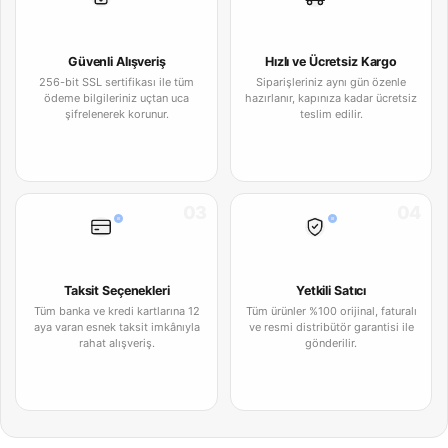
Güvenli Alışveriş
Hızlı ve Ücretsiz Kargo
256-bit SSL sertifikası ile tüm
Siparişleriniz aynı gün özenle
ödeme bilgileriniz uçtan uca
hazırlanır, kapınıza kadar ücretsiz
şifrelenerek korunur.
teslim edilir.
03
04
Taksit Seçenekleri
Yetkili Satıcı
Tüm banka ve kredi kartlarına 12
Tüm ürünler %100 orijinal, faturalı
aya varan esnek taksit imkânıyla
ve resmi distribütör garantisi ile
rahat alışveriş.
gönderilir.