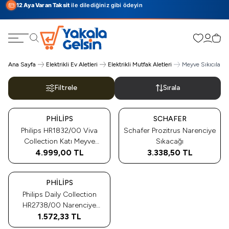
12 Aya Varan Taksit
ile dilediğiniz gibi ödeyin
Favorilerim
Hesabı
Sepe
Ara
Ana Sayfa
Elektrikli Ev Aletleri
Elektrikli Mutfak Aletleri
Meyve Sıkıcılar
Filtrele
Sırala
Tükendi
Tükendi
PHILIPS
SCHAFER
Philips HR1832/00 Viva
Schafer Prozitrus Narenciye
Collection Katı Meyve
Sıkacağı
4.999,00
Sıkacağı
TL
3.338,50
TL
Tükendi
PHILIPS
Philips Daily Collection
HR2738/00 Narenciye
1.572,33
Sıkacağı
TL