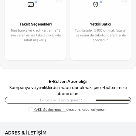
03
04
Taksit Seçenekleri
Yetkili Satıcı
Tüm banka ve kredi kartlarına 12
Tüm ürünler %100 orijinal, faturalı
aya varan esnek taksit imkânıyla
ve resmi distribütör garantisi ile
rahat alışveriş.
gönderilir.
E-Bülten Aboneliği
Kampanya ve yeniliklerden haberdar olmak için e-bültenimize
abone olun!
Kayıt Ol
KVKK Sözleşmesi'ni
okudum, kabul ediyorum.
ADRES & İLETİŞİM