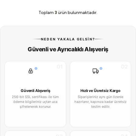
Toplam
3
ürün bulunmaktadır.
NEDEN YAKALA GELSIN?
Güvenli ve Ayrıcalıklı Alışveriş
01
02
Güvenli Alışveriş
Hızlı ve Ücretsiz Kargo
256-bit SSL sertifikası ile tüm
Siparişleriniz aynı gün özenle
ödeme bilgileriniz uçtan uca
hazırlanır, kapınıza kadar ücretsiz
şifrelenerek korunur.
teslim edilir.