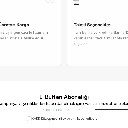
02
 Ücretsiz Kargo
Taksit Seçenekleri
iniz aynı gün özenle hazırlanır,
Tüm banka ve kredi kartlarına 1
adar ücretsiz teslim edilir.
varan esnek taksit imkânıyla ra
alışveriş.
E-Bülten Aboneliği
ampanya ve yeniliklerden haberdar olmak için e-bültenimize abone olu
Kayıt Ol
KVKK Sözleşmesi'ni
okudum, kabul ediyorum.