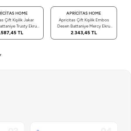
Tükendi
RICITAS HOME
APRICITAS HOME
as Çift Kişilik Jakar
Apricitas Çift Kişilik Embos
ye Trusty Ekru
Desen Battaniye Mercy Ekru
0X220 968366
.587,45
TL
2.343,45
968328
TL
r.