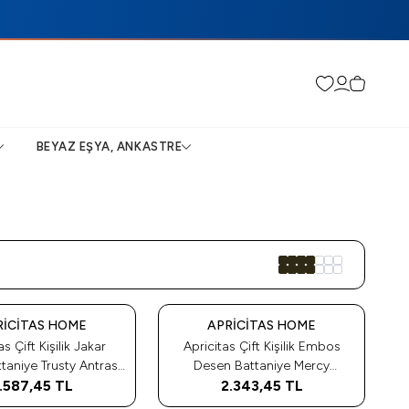
Favorilerim
Hesabım
Sepetim
BEYAZ EŞYA, ANKASTRE
Tükendi
RICITAS HOME
APRICITAS HOME
as Çift Kişilik Jakar
Apricitas Çift Kişilik Embos
usty Antrasit
Desen Battaniye Mercy
.587,45
200X220
TL
2.343,45
Mürdüm
TL