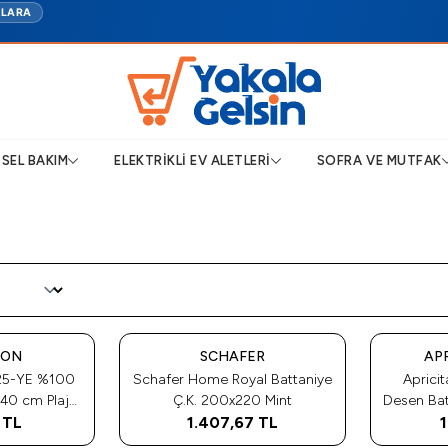
TLARA
ISEL BAKIM
ELEKTRIKLI EV ALETLERI
SOFRA VE MUTFAK
Tükendi
Tükendi
TON
SCHAFER
AP
25-YE %100
Schafer Home Royal Battaniye
Apricit
40 cm Plaj
Ç.K. 200x220 Mint
Desen Battaniye Tr
 271327
TL
1.407,67
TL
1