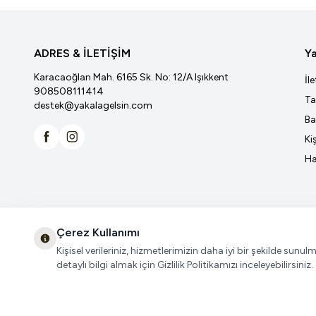
ADRES & İLETİŞİM
Ya
Karacaoğlan Mah. 6165 Sk. No: 12/A Işıkkent
İl
908508111414
Ta
destek@yakalagelsin.com
Ba
Ki
Facebook
İnstagram
Ha
Çerez Kullanımı
Kişisel verileriniz, hizmetlerimizin daha iyi bir şekilde sunul
detaylı bilgi almak için Gizlilik Politikamızı inceleyebilirsiniz.