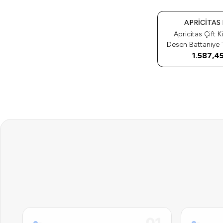
Tükendi
APRICITAS
Apricitas Çift Ki
Desen Battaniye Trusty Vizon
1.587,4
200X2