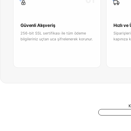
01
Güvenli Alışveriş
Hızlı ve
256-bit SSL sertifikası ile tüm ödeme
Siparişler
bilgileriniz uçtan uca şifrelenerek korunur.
kapınıza k
K