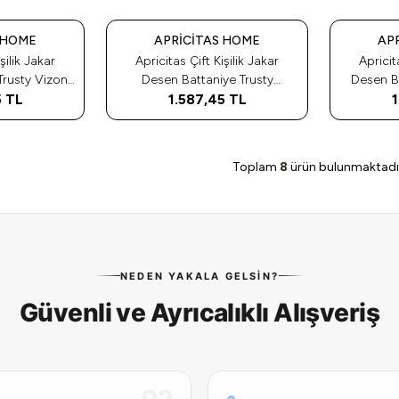
Tükendi
Tükendi
 HOME
APRICITAS HOME
AP
şilik Jakar
Apricitas Çift Kişilik Jakar
Apricit
Desen Battaniye Trusty
Desen Battani
5
20
TL
Mürdüm 200X220
1.587,45
TL
20
1
Toplam
8
ürün bulunmaktadı
NEDEN YAKALA GELSIN?
Güvenli ve Ayrıcalıklı Alışveriş