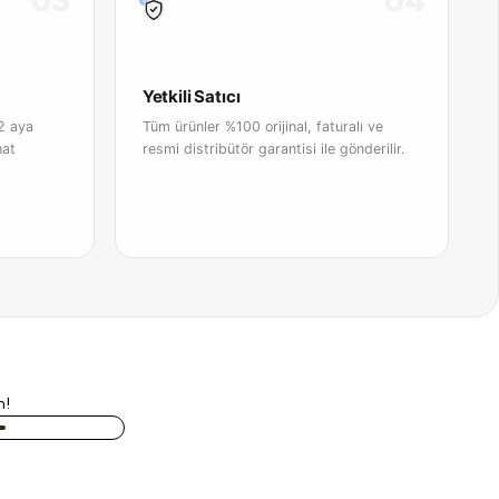
03
04
Yetkili Satıcı
2 aya
Tüm ürünler %100 orijinal, faturalı ve
hat
resmi distribütör garantisi ile gönderilir.
n!