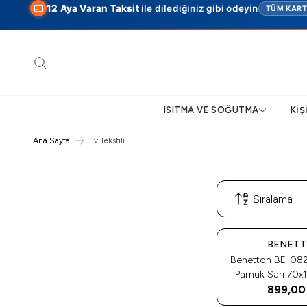
12 Aya Varan Taksit
ile dilediğiniz gibi ödeyin
TÜM KAR
Ara
ISITMA VE SOĞUTMA
KIŞ
Ana Sayfa
Ev Tekstili
BENET
Benetton BE-08
Pamuk Sarı 70x1
Havlusu Sarı
899,00