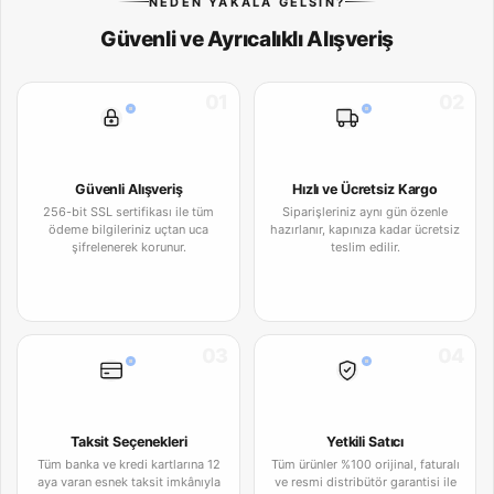
NEDEN YAKALA GELSIN?
Güvenli ve Ayrıcalıklı Alışveriş
01
02
Güvenli Alışveriş
Hızlı ve Ücretsiz Kargo
256-bit SSL sertifikası ile tüm
Siparişleriniz aynı gün özenle
ödeme bilgileriniz uçtan uca
hazırlanır, kapınıza kadar ücretsiz
şifrelenerek korunur.
teslim edilir.
03
04
Taksit Seçenekleri
Yetkili Satıcı
Tüm banka ve kredi kartlarına 12
Tüm ürünler %100 orijinal, faturalı
aya varan esnek taksit imkânıyla
ve resmi distribütör garantisi ile