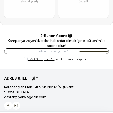
rahat alışveriş.
gönderilir.
E-Bülten Aboneliği
Kampanya ve yeniliklerden haberdar olmak için e-bültenimize
abone olun!
Kayıt Ol
KVKK Sözleşmesi'ni
okudum, kabul ediyorum.
ADRES & İLETİŞİM
Karacaoğlan Mah. 6165 Sk. No: 12/A Işıkkent
908508111414
destek@yakalagelsin.com
Facebook
İnstagram