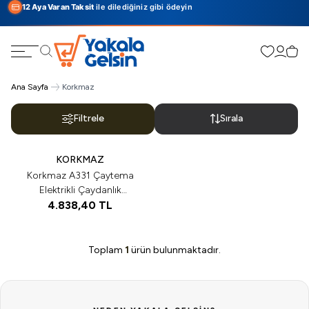
12 Aya Varan Taksit
ile dilediğiniz gibi ödeyin
Favorilerim
Hesabı
Sepe
Ara
Ana Sayfa
Korkmaz
Filtrele
Sırala
ükendi
Tükendi
KORKMAZ
Korkmaz A331 Çaytema
Elektrikli Çaydanlık
4.838,40
Inox/Krom
TL
Toplam
1
ürün bulunmaktadır.