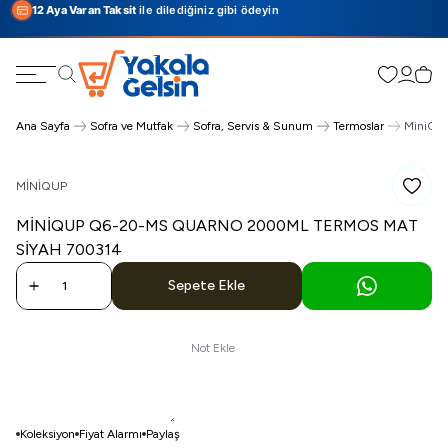
12 Aya Varan Taksit
ile dilediğiniz gibi ödeyin
Favorilerim
Hesabı
Sepe
Ara
Ana Sayfa
Sofra ve Mutfak
Sofra, Servis & Sunum
Termoslar
MiniQu
MINIQUP
Favoriy
MINIQUP Q6-20-MS QUARNO 2000ML TERMOS MAT
SIYAH 700314
Sepete Ekle
Not Ekle
Koleksiyon
Fiyat Alarmı
Paylaş