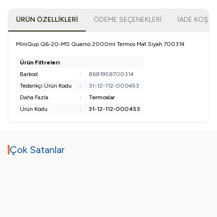
ÜRÜN ÖZELLIKLERI
ÖDEME SEÇENEKLERI
İADE KOŞUL
MiniQup Q6-20-MS Quarno 2000ml Termos Mat Siyah 700314
Ürün Filtreleri
Barkod
:
8681958700314
Tedarikçi Ürün Kodu
:
31-12-112-000453
Daha Fazla
:
Termoslar
Ürün Kodu
:
31-12-112-000453
Çok Satanlar
ükendi
Tükendi
Tükendi
Tükendi
T
Test
TEFAL
Tefal 1510001801 Easy Fry
XXL Aksesuar XA113010
1,01
TL
725,76
TL