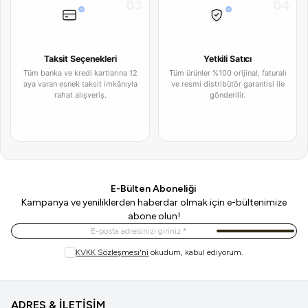
03
04
Taksit Seçenekleri
Yetkili Satıcı
Tüm banka ve kredi kartlarına 12
Tüm ürünler %100 orijinal, faturalı
aya varan esnek taksit imkânıyla
ve resmi distribütör garantisi ile
rahat alışveriş.
gönderilir.
E-Bülten Aboneliği
Kampanya ve yeniliklerden haberdar olmak için e-bültenimize
abone olun!
Kayıt Ol
KVKK Sözleşmesi'ni
okudum, kabul ediyorum.
ADRES & İLETİŞİM