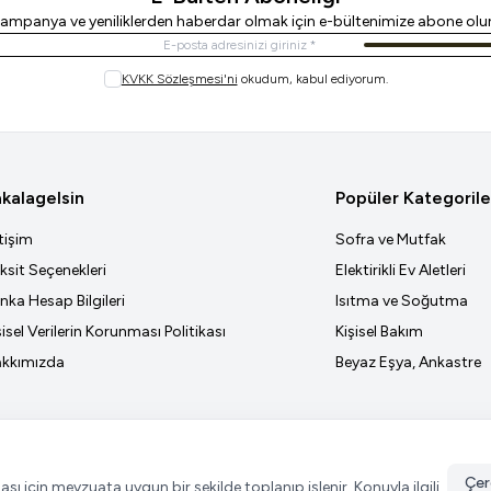
ampanya ve yeniliklerden haberdar olmak için e-bültenimize abone olu
Kayıt Ol
KVKK Sözleşmesi'ni
okudum, kabul ediyorum.
kalagelsin
Popüler Kategorile
etişim
Sofra ve Mutfak
ksit Seçenekleri
Elektirikli Ev Aletleri
nka Hesap Bilgileri
Isıtma ve Soğutma
şisel Verilerin Korunması Politikası
Kişisel Bakım
kkımızda
Beyaz Eşya, Ankastre
Çer
ması için mevzuata uygun bir şekilde toplanıp işlenir. Konuyla ilgili