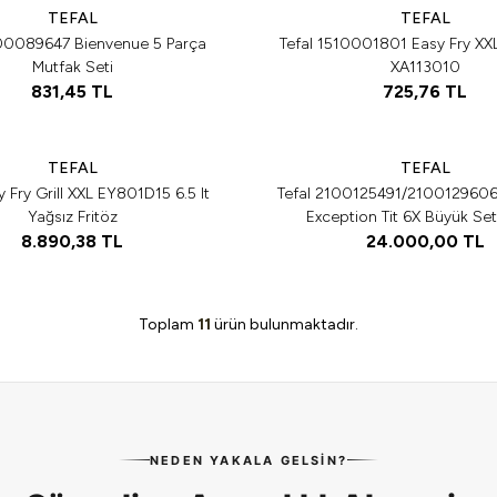
TEFAL
TEFAL
100089647 Bienvenue 5 Parça
Tefal 1510001801 Easy Fry XX
Mutfak Seti
XA113010
831,45
TL
725,76
TL
Tükendi
Tükendi
Tükendi
TEFAL
TEFAL
y Fry Grill XXL EY801D15 6.5 lt
Tefal 2100125491/2100129606 
Yağsız Fritöz
Exception Tit 6X Büyük Set
8.890,38
TL
24.000,00
TL
Toplam
11
ürün bulunmaktadır.
NEDEN YAKALA GELSIN?