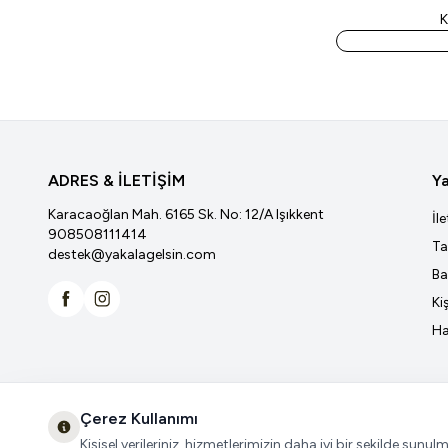
K
ADRES & İLETİŞİM
Ya
Karacaoğlan Mah. 6165 Sk. No: 12/A Işıkkent
İl
908508111414
Ta
destek@yakalagelsin.com
Ba
Ki
Facebook
İnstagram
Ha
Çerez Kullanımı
Kişisel verileriniz, hizmetlerimizin daha iyi bir şekilde sunul