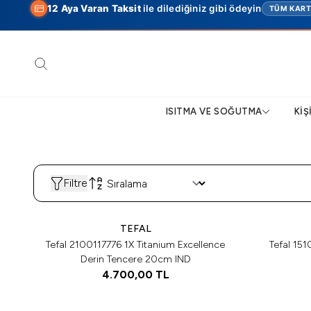
12 Aya Varan Taksit
ile dilediğiniz gibi ödeyin
TÜM KAR
Ara
ISITMA VE SOĞUTMA
KIŞ
Filtre
TEFAL
Tefal 2100117776 1X Titanium Excellence
Tefal 15
Derin Tencere 20cm IND
4.700,00
TL
Tükendi
Tükendi
Tükendi