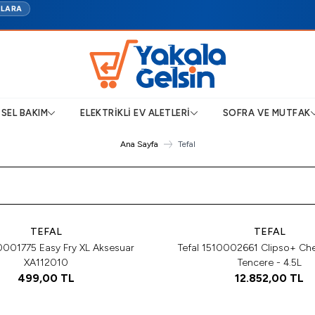
TLARA
ISEL BAKIM
ELEKTRIKLI EV ALETLERI
SOFRA VE MUTFAK
Ana Sayfa
Tefal
Tükendi
Tükendi
TEFAL
TEFAL
10001775 Easy Fry XL Aksesuar
Tefal 1510002661 Clipso+ Ch
XA112010
Tencere - 4.5L
499,00
TL
12.852,00
TL
Tükendi
Tükendi
Tükendi