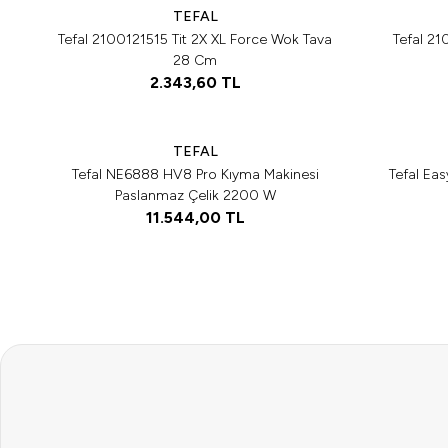
TEFAL
Tefal 2100121515 Tit 2X XL Force Wok Tava
Tefal 2
28 Cm
2.343,60
TL
Tükendi
Tükendi
Tükendi
TEFAL
Tefal NE6888 HV8 Pro Kıyma Makinesi
Tefal Eas
Paslanmaz Çelik 2200 W
11.544,00
TL