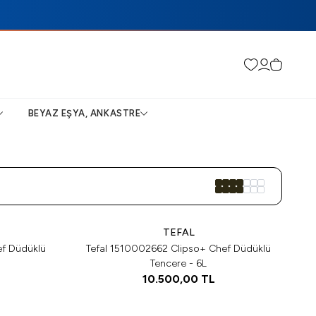
Favorilerim
Hesabım
Sepetim
BEYAZ EŞYA, ANKASTRE
Tükendi
Tükendi
TEFAL
ef Düdüklü
Tefal 1510002662 Clipso+ Chef Düdüklü
Tencere - 6L
10.500,00
TL
Tükendi
Tükendi