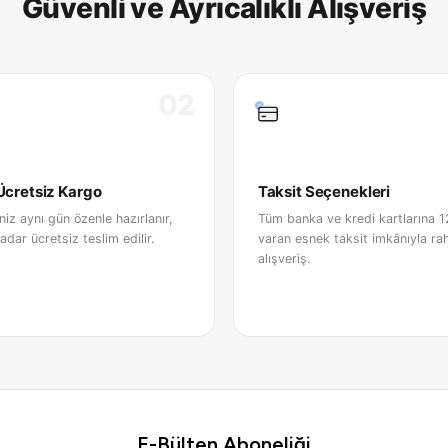
Güvenli ve Ayrıcalıklı Alışveriş
02
 Ücretsiz Kargo
Taksit Seçenekleri
iniz aynı gün özenle hazırlanır,
Tüm banka ve kredi kartlarına 1
adar ücretsiz teslim edilir.
varan esnek taksit imkânıyla ra
alışveriş.
E-Bülten Aboneliği