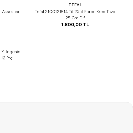
TEFAL
L Aksesuar
Tefal 2100121514 Tit 2X xl Force Krep Tava
25 Cm Dıf
1.800,00
TL
Y. Ingenio
 12 Prç