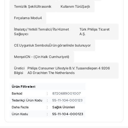
Temizlik Şekli
Ultrasonik
Kullanım Türü
Şarjlı
Fırçalama Modu
4
İthalatçı/ Yetkili Temsilci/ İfa Hizmet
Türk Philips Ticaret
Sağlayıcı
A.Ş.
CE Uygunluk Sembolu
Ürün görselinde bulunuyor
Menşei
CN - (Çin Halk Cumhuriyeti)
Üretici
Philips Consumer Lifestyle B.V. Tussendiepen 4 9206
Bilgisi
AD Drachten The Netherlands
Ürün Filtreleri
Barkod
:
8720689001007
Tedarikçi Ürün Kodu
:
55-11-104-000123
Daha Fazla
:
Sağlık Ürünleri
Ürün Kodu
:
55-11-104-000123