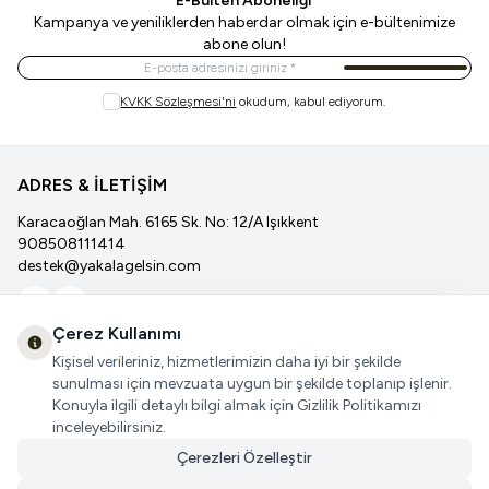
E-Bülten Aboneliği
Kampanya ve yeniliklerden haberdar olmak için e-bültenimize
abone olun!
Kayıt Ol
KVKK Sözleşmesi'ni
okudum, kabul ediyorum.
ADRES & İLETİŞİM
Karacaoğlan Mah. 6165 Sk. No: 12/A Işıkkent
908508111414
destek@yakalagelsin.com
Facebook
İnstagram
Çerez Kullanımı
Yakalagelsin
Kişisel verileriniz, hizmetlerimizin daha iyi bir şekilde
Popüler Kategorilerimiz
sunulması için mevzuata uygun bir şekilde toplanıp işlenir.
Önemli Bilgiler
Konuyla ilgili detaylı bilgi almak için Gizlilik Politikamızı
inceleyebilirsiniz.
Çerezleri Özelleştir