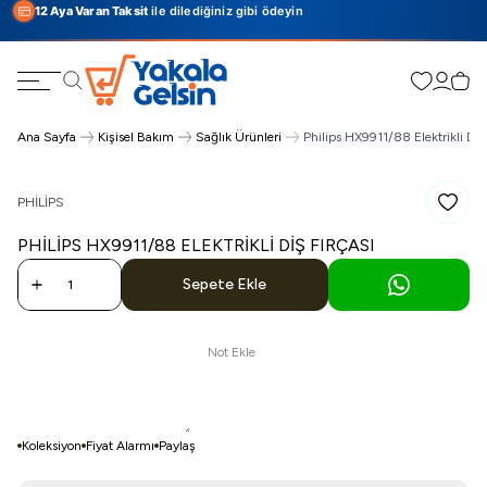
12 Aya Varan Taksit
ile dilediğiniz gibi ödeyin
Favorilerim
Hesabı
Sepe
Ara
Ana Sayfa
Kişisel Bakım
Sağlık Ürünleri
Philips HX9911/88 Elektrikli Diş 
PHILIPS
Favoriy
PHILIPS HX9911/88 ELEKTRIKLI DIŞ FIRÇASI
Sepete Ekle
Not Ekle
Koleksiyon
Fiyat Alarmı
Paylaş