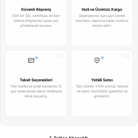
Güvenli Alışveriş
Hızlı ve Ücretsiz Kargo
256-bit SSL sertifikası ile tüm
Siparişleriniz aynı gün özenle
ödeme bilgileriniz uçtan uca
hazırlanır, kapınıza kadar ücretsiz
şifrelenerek korunur.
teslim edilir.
03
04
Taksit Seçenekleri
Yetkili Satıcı
Tüm banka ve kredi kartlarına 12
Tüm ürünler %100 orijinal, faturalı
aya varan esnek taksit imkânıyla
ve resmi distribütör garantisi ile
rahat alışveriş.
gönderilir.