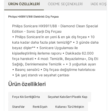
ÜRÜN ÖZELLIKLERI
ÖDEME SEÇENEKLERI
İADE KOŞUL
Philips HX9911/88 Elektrikli Diş Fırçası
Philips Sonicare HX9911/88 - Diamond Clean Special
Edition - Sonic Şarjlı Diş Fırçası
• Philips Sonicare’in en yeni & en şık diş fırçası • 10
kata kadar daha fazla plak temizliği* • 3 günde daha
beyaz dişler** • Sonicare Uygulaması ile
kişiselleştirilmiş ilerleme raporu • Dakikada 62.000
fırça hareketi • 4 mod: Temizlik, Beyazlatma+, Diş Eti
Sağlığı, Derinlemesine Temizlik + • 3 yoğunluk ayarı
• Basınç sensörü • Diş fırçası değiştirme hatırlatıcısı
• Şık şarj standı ve seyahat çantası
Ürün özellikleri
Fırça Kılı Sertliği
Orta
Seyahat Kabı
Sert Plastik Kap
Stand
Var
Renk
Siyah
Kullanıcı Türü
Yetişkin