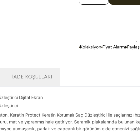
Koleksiyon
Fiyat Alarmı
Paylaş
İADE KOŞULLARI
eştirici Dijital Ekran
leştirici
ton, Keratin Protect Keratin Korumalı Saç Düzleştirici ile saçlarınızı 
, kuru, mat ve yıpranmış hale getiriyor. Seramik plakalarında bulunan k
ıyor, yumuşacık, parlak ve capcanlı bir görünüm elde etmenizi sağlı