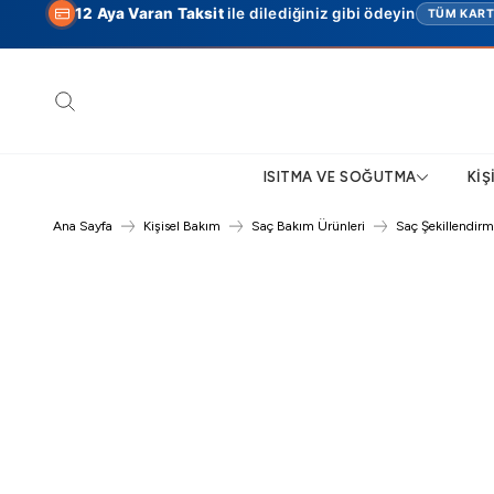
12 Aya Varan Taksit
ile dilediğiniz gibi ödeyin
TÜM KAR
Ara
ISITMA VE SOĞUTMA
KIŞ
Ana Sayfa
Kişisel Bakım
Saç Bakım Ürünleri
Saç Şekillendirm