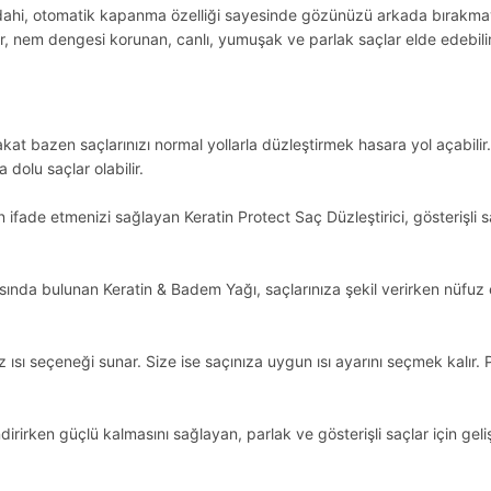
da dahi, otomatik kapanma özelliği sayesinde gözünüzü arkada bırakm
bilir, nem dengesi korunan, canlı, yumuşak ve parlak saçlar elde edebilir
 Fakat bazen saçlarınızı normal yollarla düzleştirmek hasara yol açabilir
a dolu saçlar olabilir.
ifade etmenizi sağlayan Keratin Protect Saç Düzleştirici, gösterişli sa
asında bulunan Keratin & Badem Yağı, saçlarınıza şekil verirken nüfuz 
z ısı seçeneği sunar. Size ise saçınıza uygun ısı ayarını seçmek kalır.
irirken güçlü kalmasını sağlayan, parlak ve gösterişli saçlar için gelişt