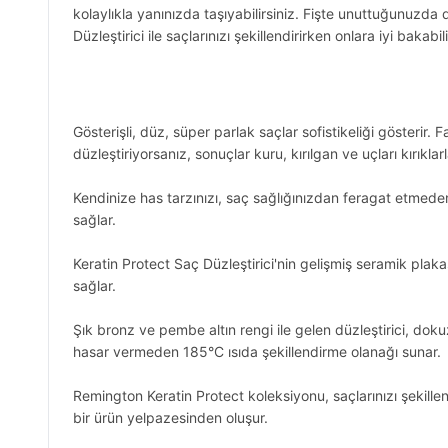
kolaylıkla yanınızda taşıyabilirsiniz. Fişte unuttuğunuz
Düzleştirici ile saçlarınızı şekillendirirken onlara iyi baka
Gösterişli, düz, süper parlak saçlar sofistikeliği gösterir.
düzleştiriyorsanız, sonuçlar kuru, kırılgan ve uçları kırıklarl
Kendinize has tarzınızı, saç sağlığınızdan feragat etmeden 
sağlar.
Keratin Protect Saç Düzleştirici'nin gelişmiş seramik plak
sağlar.
Şık bronz ve pembe altın rengi ile gelen düzleştirici, doku
hasar vermeden 185°C ısıda şekillendirme olanağı sunar.
Remington Keratin Protect koleksiyonu, saçlarınızı şekillend
bir ürün yelpazesinden oluşur.