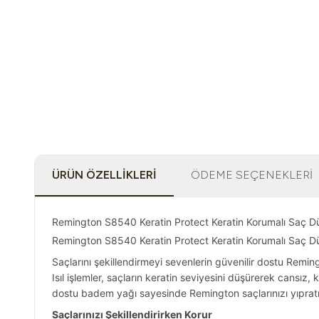
ÜRÜN ÖZELLIKLERI
ÖDEME SEÇENEKLERI
Remington S8540 Keratin Protect Keratin Korumalı Saç Düzl
Remington S8540 Keratin Protect Keratin Korumalı Saç Düz
Saçlarını şekillendirmeyi sevenlerin güvenilir dostu Reming
Isıl işlemler, saçların keratin seviyesini düşürerek cansız
dostu badem yağı sayesinde Remington saçlarınızı yıpratm
Saçlarınızı Şekillendirirken Korur