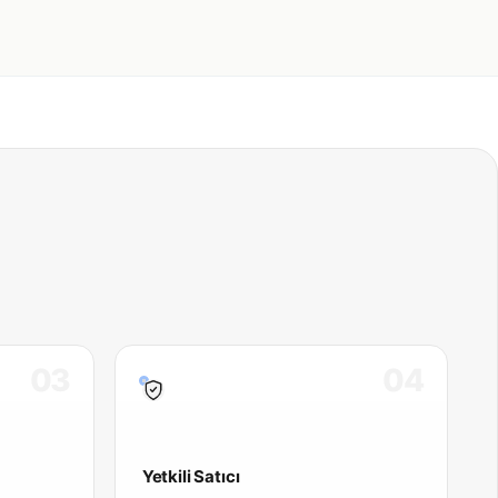
03
04
Yetkili Satıcı