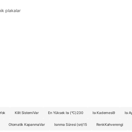
mik plakalar
Yok
Kilit Sistemi
Var
En Yüksek Isı (°C)
230
Isı Kademesi
9
Isı A
Otomatik Kapanma
Var
Isınma Süresi (sn)
15
Renk
Kahverengi