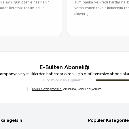
iniz aynı gün özenle hazırlanır,
Tüm banka ve kredi kartlarına 1
adar ücretsiz teslim edilir.
varan esnek taksit imkânıyla ra
alışveriş.
E-Bülten Aboneliği
ampanya ve yeniliklerden haberdar olmak için e-bültenimize abone olu
Kayıt Ol
KVKK Sözleşmesi'ni
okudum, kabul ediyorum.
kalagelsin
Popüler Kategorile