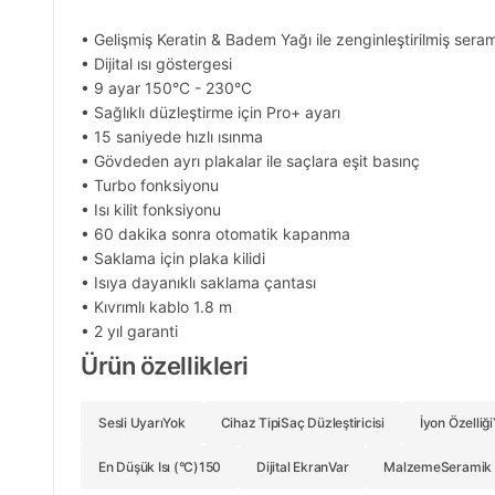
• Gelişmiş Keratin & Badem Yağı ile zenginleştirilmiş sera
• Dijital ısı göstergesi
• 9 ayar 150°C - 230°C
• Sağlıklı düzleştirme için Pro+ ayarı
• 15 saniyede hızlı ısınma
• Gövdeden ayrı plakalar ile saçlara eşit basınç
• Turbo fonksiyonu
• Isı kilit fonksiyonu
• 60 dakika sonra otomatik kapanma
• Saklama için plaka kilidi
• Isıya dayanıklı saklama çantası
• Kıvrımlı kablo 1.8 m
• 2 yıl garanti
Ürün özellikleri
Sesli Uyarı
Yok
Cihaz Tipi
Saç Düzleştiricisi
İyon Özelliği
En Düşük Isı (°C)
150
Dijital Ekran
Var
Malzeme
Seramik