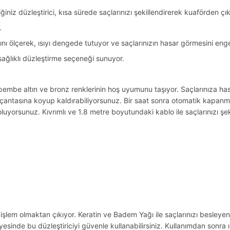
z düzleştirici, kısa sürede saçlarınızı şekillendirerek kuaförden çıkmı
.
ını ölçerek, ısıyı dengede tutuyor ve saçlarınızın hasar görmesini engel
sağlıklı düzleştirme seçeneği sunuyor.
pembe altın ve bronz renklerinin hoş uyumunu taşıyor. Saçlarınıza ha
 çantasına koyup kaldırabiliyorsunuz. Bir saat sonra otomatik kapanma
uyorsunuz. Kıvrımlı ve 1.8 metre boyutundaki kablo ile saçlarınızı şe
r işlem olmaktan çıkıyor. Keratin ve Badem Yağı ile saçlarınızı besleyen
 sayesinde bu düzleştiriciyi güvenle kullanabilirsiniz. Kullanımdan sonra