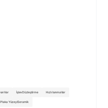
yarı
Var
İşlev
Düzleştirme
Hızlı Isınma
Var
Plaka Yüzeyi
Seramik