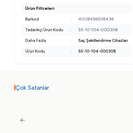
Ürün Filtreleri
Barkod
:
4008496938438
Tedarikçi Ürün Kodu
:
55-10-104-000308
Daha Fazla
:
Saç Şekillendirme Cihazları
Ürün Kodu
:
55-10-104-000308
Çok Satanlar
Tükendi
Tükendi
Tükendi
Test
Tefal
1,01
TL