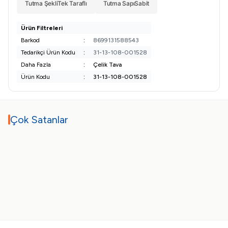
Tutma Şekli
Tek Taraflı
Tutma Sapı
Sabit
Ürün Filtreleri
Barkod
:
8699131588543
Tedarikçi Ürün Kodu
:
31-13-108-001528
Daha Fazla
:
Çelik Tava
Ürün Kodu
:
31-13-108-001528
Çok Satanlar
ükendi
Tükendi
Tükendi
Tükendi
T
Test
TEFAL
Tefal 1510001801 Easy Fry
XXL Aksesuar XA113010
1,01
TL
725,76
TL