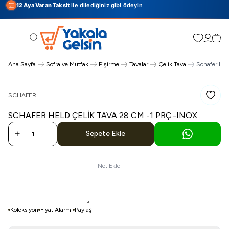
12 Aya Varan Taksit
ile dilediğiniz gibi ödeyin
Favorilerim
Hesabı
Sepe
Ara
Ana Sayfa
Sofra ve Mutfak
Pişirme
Tavalar
Çelik Tava
Schafer Hel
SCHAFER
Favoriy
SCHAFER HELD ÇELIK TAVA 28 CM -1 PRÇ.-INOX
Sepete Ekle
Not Ekle
Koleksiyon
Fiyat Alarmı
Paylaş