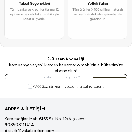
Taksit Seçenekleri
Yetkili Satıcı
Tüm banka ve kredi kartlarına 12
Tüm ürünler %100 orijinal, faturalı
aya varan esnek taksit imkânıyla
ve resmi distribütör garantisi ile
rahat alışveriş.
gönderilir.
E-Bülten Aboneliği
Kampanya ve yeniliklerden haberdar olmak için e-bültenimize
abone olun!
Kayıt Ol
KVKK Sözleşmesi'ni
okudum, kabul ediyorum.
ADRES & İLETİŞİM
Karacaoğlan Mah. 6165 Sk. No: 12/A Işıkkent
908508111414
destek@yakalagelsin.com