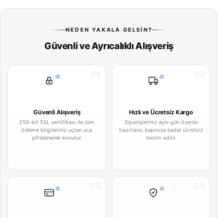
NEDEN YAKALA GELSIN?
Güvenli ve Ayrıcalıklı Alışveriş
01
02
Güvenli Alışveriş
Hızlı ve Ücretsiz Kargo
256-bit SSL sertifikası ile tüm
Siparişleriniz aynı gün özenle
ödeme bilgileriniz uçtan uca
hazırlanır, kapınıza kadar ücretsiz
şifrelenerek korunur.
teslim edilir.
03
04