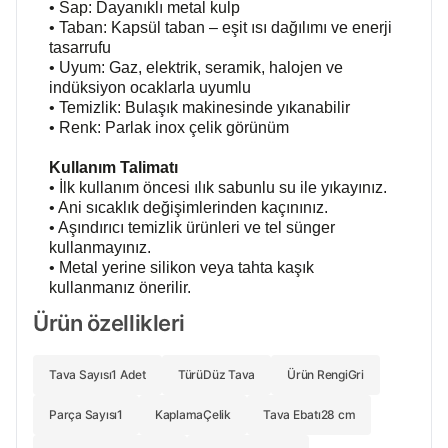
• Sap: Dayanıklı metal kulp
• Taban: Kapsül taban – eşit ısı dağılımı ve enerji
tasarrufu
• Uyum: Gaz, elektrik, seramik, halojen ve
indüksiyon ocaklarla uyumlu
• Temizlik: Bulaşık makinesinde yıkanabilir
• Renk: Parlak inox çelik görünüm
Kullanım Talimatı
• İlk kullanım öncesi ılık sabunlu su ile yıkayınız.
• Ani sıcaklık değişimlerinden kaçınınız.
• Aşındırıcı temizlik ürünleri ve tel sünger
kullanmayınız.
• Metal yerine silikon veya tahta kaşık
kullanmanız önerilir.
Ürün özellikleri
Tava Sayısı
1 Adet
Türü
Düz Tava
Ürün Rengi
Gri
Parça Sayısı
1
Kaplama
Çelik
Tava Ebatı
28 cm