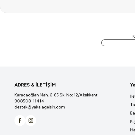
K
ADRES & İLETİŞİM
Ya
Karacaoğlan Mah. 6165 Sk. No: 12/A Işıkkent
İl
908508111414
Ta
destek@yakalagelsin.com
Ba
Ki
Facebook
İnstagram
Ha