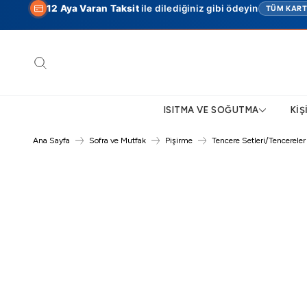
12 Aya Varan Taksit
ile dilediğiniz gibi ödeyin
TÜM KAR
Ara
ISITMA VE SOĞUTMA
KIŞ
Ana Sayfa
Sofra ve Mutfak
Pişirme
Tencere Setleri/Tencereler