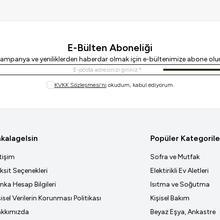
E-Bülten Aboneliği
ampanya ve yeniliklerden haberdar olmak için e-bültenimize abone olu
Kayıt Ol
KVKK Sözleşmesi'ni
okudum, kabul ediyorum.
kalagelsin
Popüler Kategorile
etişim
Sofra ve Mutfak
ksit Seçenekleri
Elektirikli Ev Aletleri
nka Hesap Bilgileri
Isıtma ve Soğutma
şisel Verilerin Korunması Politikası
Kişisel Bakım
kkımızda
Beyaz Eşya, Ankastre