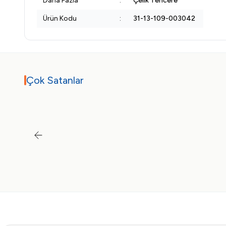
Daha Fazla
:
Çelik Tencere
Ürün Kodu
:
31-13-109-003042
Çok Satanlar
Tükendi
Tükendi
Tükendi
Test
Tefal
1,01
TL