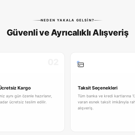
NEDEN YAKALA GELSIN?
Güvenli ve Ayrıcalıklı Alışveriş
02
 Ücretsiz Kargo
Taksit Seçenekleri
iniz aynı gün özenle hazırlanır,
Tüm banka ve kredi kartlarına 1
adar ücretsiz teslim edilir.
varan esnek taksit imkânıyla ra
alışveriş.