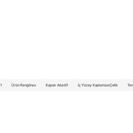
i
1
Ürün Rengi
Inox
Kapak Adedi
1
İç Yüzey Kaplaması
Çelik
Ten