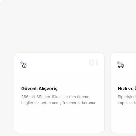
01
Güvenli Alışveriş
Hızlı ve
256-bit SSL sertifikası ile tüm ödeme
Siparişler
bilgileriniz uçtan uca şifrelenerek korunur.
kapınıza k