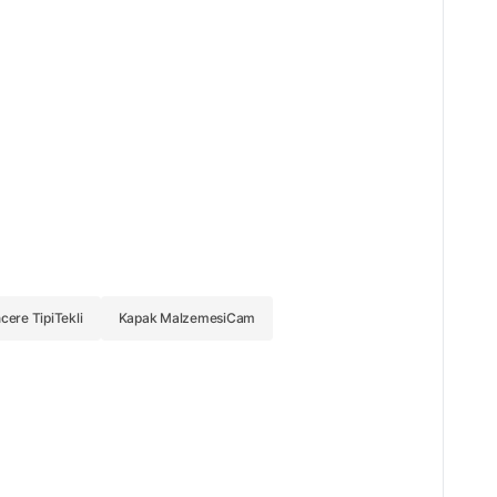
cere Tipi
Tekli
Kapak Malzemesi
Cam