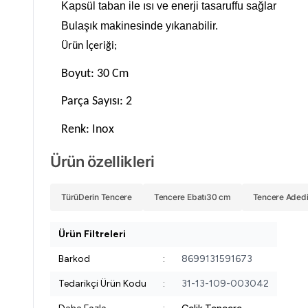
Kapsül taban ile ısı ve enerji tasaruffu sağlar
Bulaşık makinesinde yıkanabilir.
Ürün İçeriği;
Boyut: 30 Cm
Parça Sayısı: 2
Renk: Inox
Ürün özellikleri
Türü
Derin Tencere
Tencere Ebatı
30 cm
Tencere Aded
Ürün Filtreleri
Barkod
:
8699131591673
Tedarikçi Ürün Kodu
:
31-13-109-003042