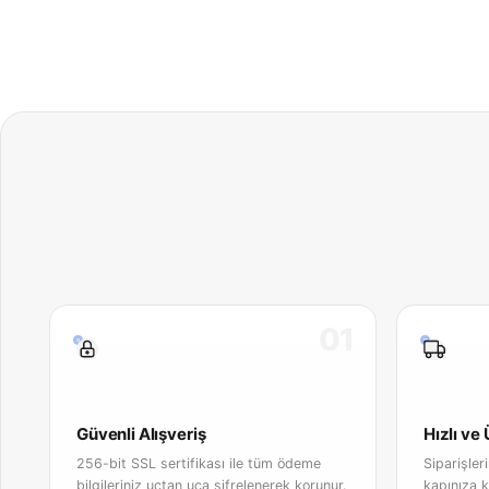
01
Güvenli Alışveriş
Hızlı ve
256-bit SSL sertifikası ile tüm ödeme
Siparişler
bilgileriniz uçtan uca şifrelenerek korunur.
kapınıza k