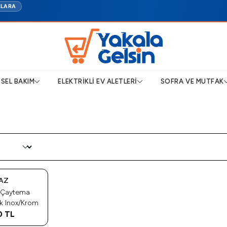
TLARA
ISEL BAKIM
ELEKTRIKLI EV ALETLERI
SOFRA VE MUTFAK
AZ
 Çaytema
lık Inox/Krom
0
TL