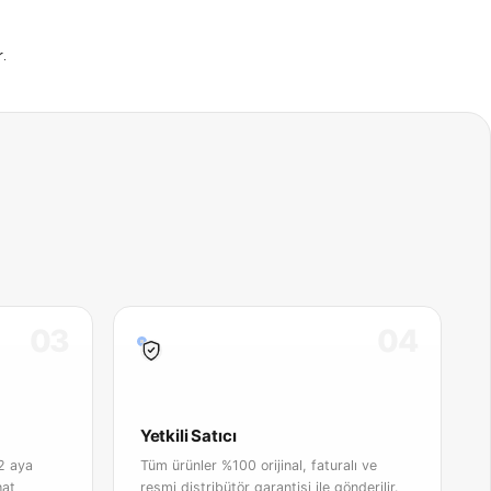
.
03
04
Yetkili Satıcı
2 aya
Tüm ürünler %100 orijinal, faturalı ve
hat
resmi distribütör garantisi ile gönderilir.