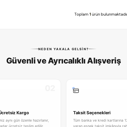
Toplam
1
ürün bulunmaktadır
NEDEN YAKALA GELSIN?
Güvenli ve Ayrıcalıklı Alışveriş
02
 Ücretsiz Kargo
Taksit Seçenekleri
iniz aynı gün özenle hazırlanır,
Tüm banka ve kredi kartlarına 1
adar ücretsiz teslim edilir.
varan esnek taksit imkânıyla ra