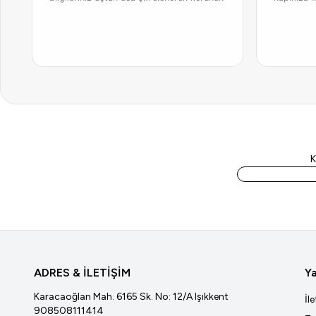
K
ADRES & İLETİŞİM
Ya
Karacaoğlan Mah. 6165 Sk. No: 12/A Işıkkent
İl
908508111414