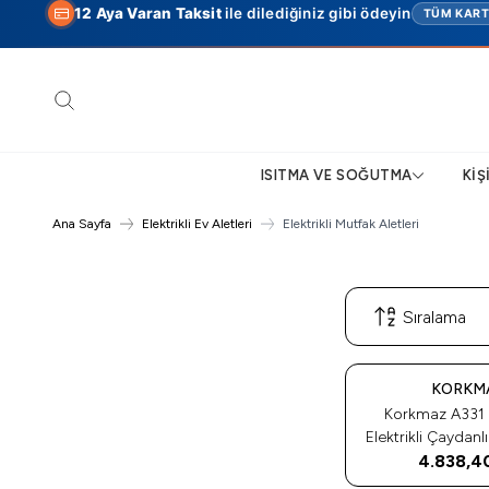
12 Aya Varan Taksit
ile dilediğiniz gibi ödeyin
TÜM KAR
Ara
ISITMA VE SOĞUTMA
KIŞ
Ana Sayfa
Elektrikli Ev Aletleri
Elektrikli Mutfak Aletleri
Tükendi
KORKM
Korkmaz A331
Elektrikli Çaydan
4.838,4